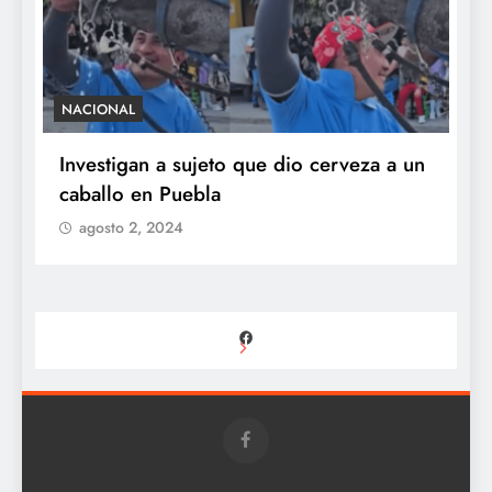
IONAL
SALUD
estigan a sujeto que dio cerveza a un
México con
allo en Puebla
ciclosporia
brote de di
gosto 2, 2024
agosto 2, 2
Facebook