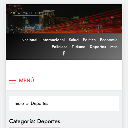
Saltar
al
contenido
Nacional
Internacional
Salud
Política
Economía
Policiaca
Turismo
Deportes
Mas
Area Metropoli
MENÚ
Inicio
Deportes
Categoría:
Deportes