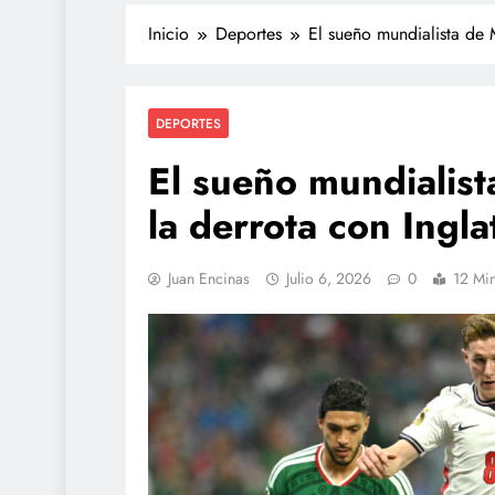
Inicio
Deportes
El sueño mundialista de 
DEPORTES
El sueño mundialist
la derrota con Ingla
POLICIACA
Juan Encinas
Julio 6, 2026
0
12 Mi
Adulto mayor que mu
atropellado fue empuj
video
junio 18, 2026