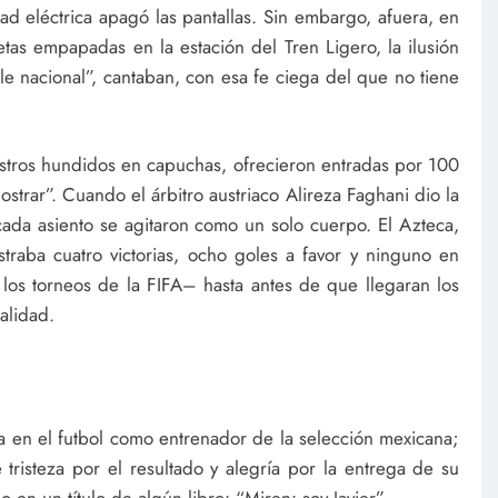
idad eléctrica apagó las pantallas. Sin embargo, afuera, en
tas empapadas en la estación del Tren Ligero, la ilusión
hile nacional”, cantaban, con esa fe ciega del que no tiene
ostros hundidos en capuchas, ofrecieron entradas por 100
strar”. Cuando el árbitro austriaco Alireza Faghani dio la
cada asiento se agitaron como un solo cuerpo. El Azteca,
straba cuatro victorias, ocho goles a favor y ninguno en
 los torneos de la FIFA– hasta antes de que llegaran los
alidad.
pa en el futbol como entrenador de la selección mexicana;
tristeza por el resultado y alegría por la entrega de su
n un título de algún libro: “Miren: soy Javier”.