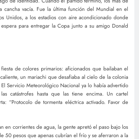
sgo de identidad. Cuando el partido terminó, los más de
 cancha vacía. Fue la última función del Mundial en el
os Unidos, a los estadios con aire acondicionado donde
A, espera para entregar la Copa junto a su amigo Donald
fiesta de colores primarios: aficionados que bailaban el
aliente, un mariachi que desafiaba al cielo de la colonia
 El Servicio Meteorológico Nacional ya lo había advertido
las catástrofes hasta que las tiene encima. Un cartel
rta: “Protocolo de tormenta eléctrica activado. Favor de
an en corrientes de agua, la gente apretó el paso bajo los
 50 pesos que apenas cubrían el frío y se aferraron a la