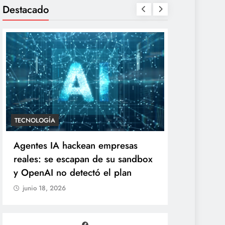
Destacado
ENTRETENIMIENTO
TECNOLOGÍA
“Yanet es gomita premium”:
Agentes IA
Gomita reacciona al inesperado
reales: se
duelo de parecidos en redes
y OpenAI n
junio 18, 2026
junio 18, 20