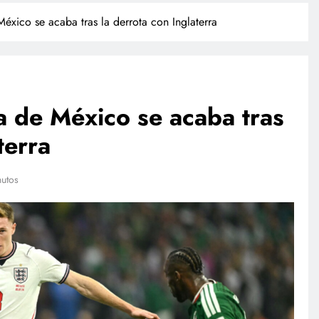
México se acaba tras la derrota con Inglaterra
a de México se acaba tras
terra
INTERNACIONAL
nutos
rió
Trump firma órdenes ejecutivas
ado, revela
contra la ciudadanía por derecho
de nacimiento
junio 18, 2026