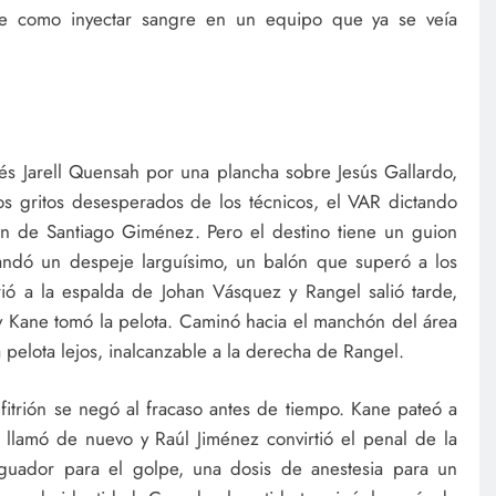
ue como inyectar sangre en un equipo que ya se veía
lés Jarell Quensah por una plancha sobre Jesús Gallardo,
s gritos desesperados de los técnicos, el VAR dictando
sión de Santiago Giménez. Pero el destino tiene un guion
andó un despeje larguísimo, un balón que superó a los
ió a la espalda de Johan Vásquez y Rangel salió tarde,
rry Kane tomó la pelota. Caminó hacia el manchón del área
 pelota lejos, inalcanzable a la derecha de Rangel.
nfitrión se negó al fracaso antes de tiempo. Kane pateó a
 llamó de nuevo y Raúl Jiménez convirtió el penal de la
iguador para el golpe, una dosis de anestesia para un