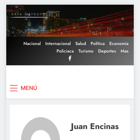
Saltar
al
contenido
Nacional
Internacional
Salud
Política
Economía
Policiaca
Turismo
Deportes
Mas
Area Metropoli
MENÚ
Juan Encinas