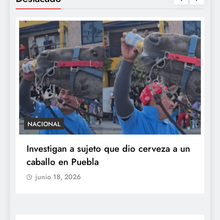
NACIONAL
S
e
Investigan a sujeto que dio cerveza a un
M
caballo en Puebla
c
b
junio 18, 2026