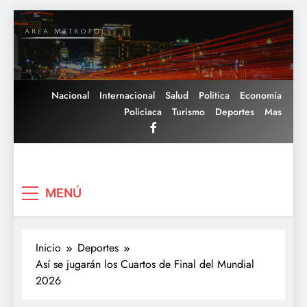
Saltar
al
contenido
Nacional
Internacional
Salud
Política
Economía
Policiaca
Turismo
Deportes
Mas
Area Metropoli
MENÚ
Inicio
Deportes
Así se jugarán los Cuartos de Final del Mundial
2026