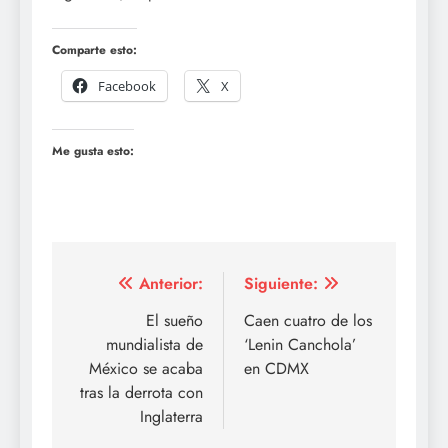
Comparte esto:
Facebook
X
Me gusta esto:
Navegación
Anterior:
Siguiente:
de
El sueño
Caen cuatro de los
mundialista de
‘Lenin Canchola’
entradas
México se acaba
en CDMX
tras la derrota con
Inglaterra