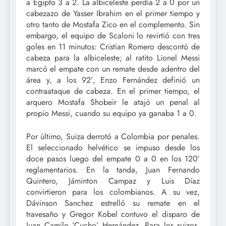
a Egipto 3 a 2. La albiceleste perdía 2 a 0 por un
cabezazo de Yasser Ibrahim en el primer tiempo y
otro tanto de Mostafa Zico en el complemento. Sin
embargo, el equipo de Scaloni lo revirtió con tres
goles en 11 minutos: Cristian Romero descontó de
cabeza para la albiceleste; al ratito Lionel Messi
marcó el empate con un remate desde adentro del
área y, a los 92′, Enzo Fernández definió un
contraataque de cabeza. En el primer tiempo, el
arquero Mostafa Shobeir le atajó un penal al
propio Messi, cuando su equipo ya ganaba 1 a 0.
Por último, Suiza derrotó a Colombia por penales.
El seleccionado helvético se impuso desde los
doce pasos luego del empate 0 a 0 en los 120′
reglamentarios. En la tanda, Juan Fernando
Quintero, Jáminton Campaz y Luis Díaz
convirtieron para los colombianos. A su vez,
Dávinson Sanchez estrelló su remate en el
travesaño y Gregor Kobel contuvo el disparo de
Juan Camilo ‘Cucho’ Hernández. Para los suizos,