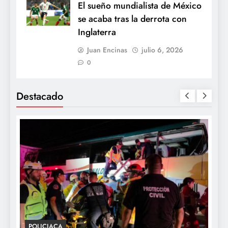
El sueño mundialista de México
se acaba tras la derrota con
Inglaterra
Juan Encinas
julio 6, 2026
0
Destacado
POLICIACA
P