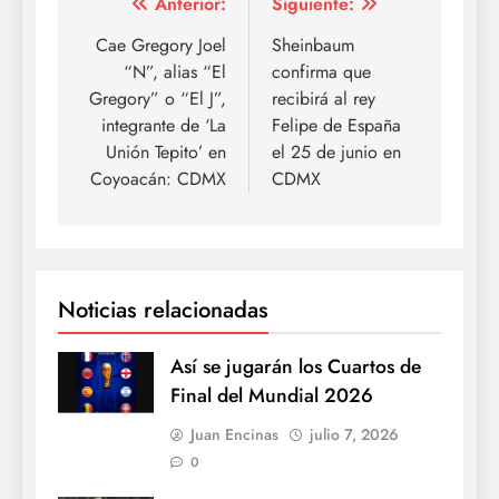
Navegación
Anterior:
Siguiente:
de
Cae Gregory Joel
Sheinbaum
“N”, alias “El
confirma que
entradas
Gregory” o “El J”,
recibirá al rey
integrante de ‘La
Felipe de España
Unión Tepito’ en
el 25 de junio en
Coyoacán: CDMX
CDMX
Noticias relacionadas
Así se jugarán los Cuartos de
Final del Mundial 2026
Juan Encinas
julio 7, 2026
0