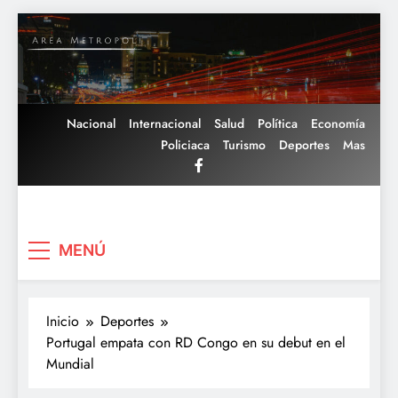
Saltar
al
contenido
Nacional
Internacional
Salud
Política
Economía
Policiaca
Turismo
Deportes
Mas
Area Metropoli
MENÚ
Inicio
Deportes
Portugal empata con RD Congo en su debut en el
Mundial