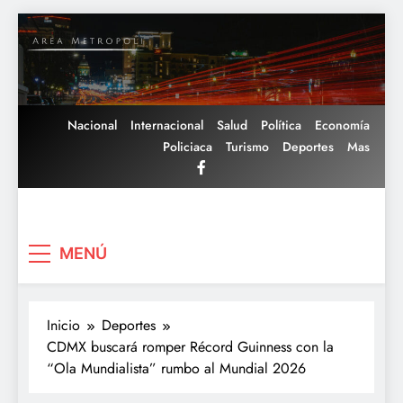
Saltar
al
contenido
Nacional
Internacional
Salud
Política
Economía
Policiaca
Turismo
Deportes
Mas
Area Metropoli
MENÚ
Inicio
Deportes
CDMX buscará romper Récord Guinness con la
“Ola Mundialista” rumbo al Mundial 2026