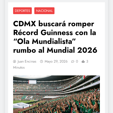
DEPORTES
NACIONAL
CDMX buscará romper
Récord Guinness con la
“Ola Mundialista”
rumbo al Mundial 2026
Juan Encinas
Mayo 29, 2026
0
3
Minutos