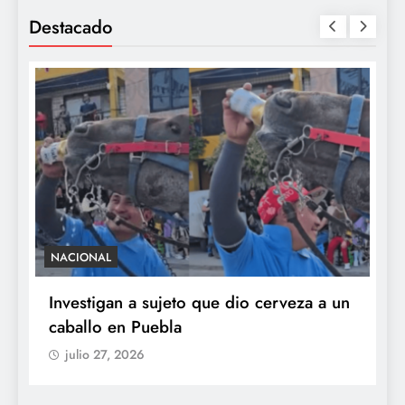
Destacado
NACIONAL
S
e
Investigan a sujeto que dio cerveza a un
M
caballo en Puebla
c
b
julio 27, 2026