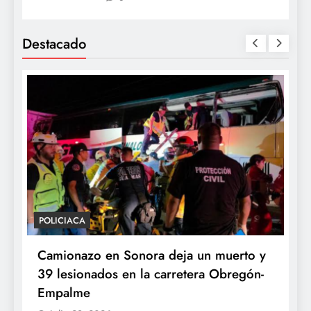
Destacado
POLICIACA
P
Camionazo en Sonora deja un muerto y
S
39 lesionados en la carretera Obregón-
P
Empalme
A