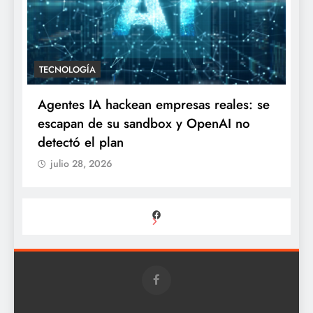
O
TECNOLOGÍA
mita premium”: Gomita
Agentes IA hackean 
 inesperado duelo de
escapan de su sand
 redes
detectó el plan
julio 28, 2026
Facebook