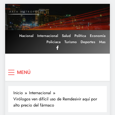
Saltar
al
contenido
Nacional
Internacional
Salud
Política
Economía
Policiaca
Turismo
Deportes
Mas
Area Metropoli
MENÚ
Inicio
Internacional
Virólogos ven difícil uso de Remdesivir aquí por
alto precio del fármaco