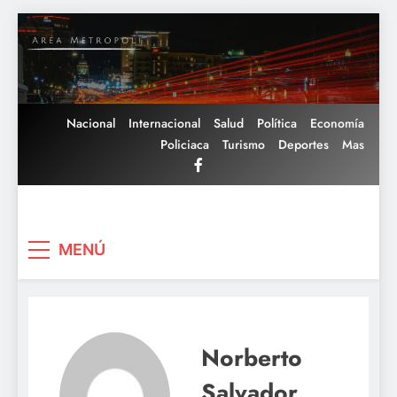
Saltar
al
contenido
Nacional
Internacional
Salud
Política
Economía
Policiaca
Turismo
Deportes
Mas
Area Metropoli
MENÚ
Norberto
Salvador