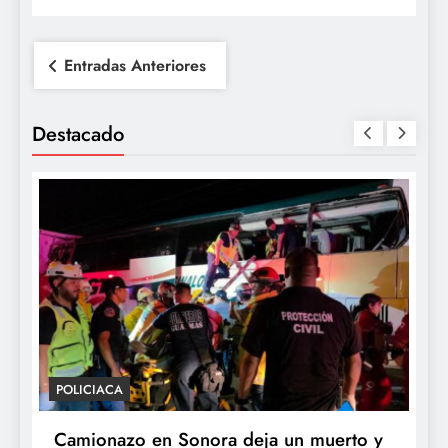
Navegación
Entradas Anteriores
de
entradas
Destacado
POLÍTICA
n muerto y
Sheinbaum desaparece la Vocería de