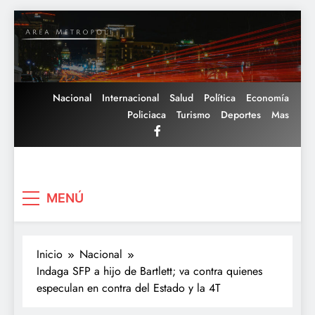
Saltar
al
contenido
Nacional
Internacional
Salud
Política
Economía
Policiaca
Turismo
Deportes
Mas
Area Metropoli
MENÚ
Inicio
Nacional
Indaga SFP a hijo de Bartlett; va contra quienes
especulan en contra del Estado y la 4T