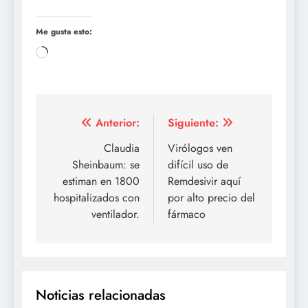
Me gusta esto:
Cargando...
Navegación
Anterior:
Siguiente:
de
Claudia
Virólogos ven
Sheinbaum: se
difícil uso de
entradas
estiman en 1800
Remdesivir aquí
hospitalizados con
por alto precio del
ventilador.
fármaco
Noticias relacionadas