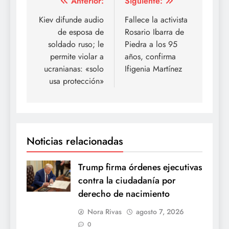
Navegación
Anterior:
Siguiente:
de
Kiev difunde audio
Fallece la activista
de esposa de
Rosario Ibarra de
entradas
soldado ruso; le
Piedra a los 95
permite violar a
años, confirma
ucranianas: «solo
Ifigenia Martínez
usa protección»
Noticias relacionadas
Trump firma órdenes ejecutivas
contra la ciudadanía por
derecho de nacimiento
Nora Rivas
agosto 7, 2026
0