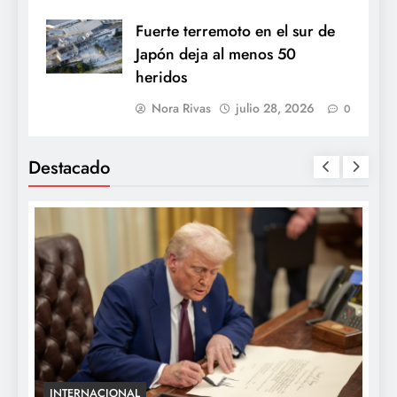
Fuerte terremoto en el sur de
Japón deja al menos 50
heridos
Nora Rivas
julio 28, 2026
0
Destacado
INTERNACIONAL
E