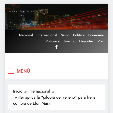
Saltar
al
contenido
Nacional
Internacional
Salud
Política
Economía
Policiaca
Turismo
Deportes
Mas
Area Metropoli
MENÚ
Inicio
Internacional
Twitter aplica la “píldora del veneno” para frenar
compra de Elon Musk