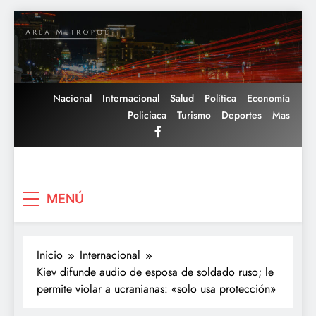
Saltar
al
contenido
Nacional
Internacional
Salud
Política
Economía
Policiaca
Turismo
Deportes
Mas
Area Metropoli
MENÚ
Inicio
Internacional
Kiev difunde audio de esposa de soldado ruso; le
permite violar a ucranianas: «solo usa protección»