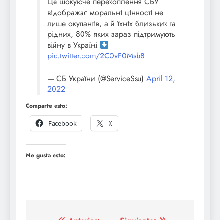
Це шокуюче перехоплення СБУ
відображає моральні цінності не
лише окупантів, а й їхніх близьких та
рідних, 80% яких зараз підтримують
війну в Україні
pic.twitter.com/2C0vF0Msb8
— СБ України (@ServiceSsu)
April 12,
2022
Comparte esto:
Facebook
X
Me gusta esto: