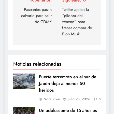
Navegación
Anterior:
Siguiente:
de
Paseantes pasan
Twitter aplica la
calvario para salir
“píldora del
entradas
de CDMX
veneno” para
frenar compra de
Elon Musk
Noticias relacionadas
Fuerte terremoto en el sur de
Japón deja al menos 50
heridos
Nora Rivas
julio 28, 2026
0
Un adolescente de 15 años es