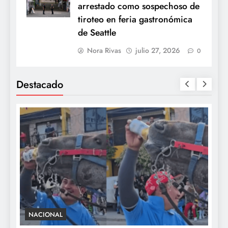
arrestado como sospechoso de
tiroteo en feria gastronómica
de Seattle
Nora Rivas
julio 27, 2026
0
Destacado
NACIONAL
S