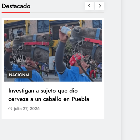
Destacado
NACIONAL
SALUD
Investigan a sujeto que dio
México con
cerveza a un caballo en Puebla
ciclosporia
origen del
julio 27, 2026
explosiva
julio 27, 20