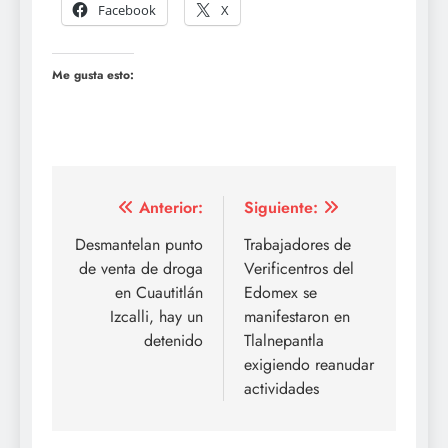
Facebook
X
Me gusta esto:
Navegación
Anterior:
Siguiente:
de
Desmantelan punto
Trabajadores de
de venta de droga
Verificentros del
entradas
en Cuautitlán
Edomex se
Izcalli, hay un
manifestaron en
detenido
Tlalnepantla
exigiendo reanudar
actividades