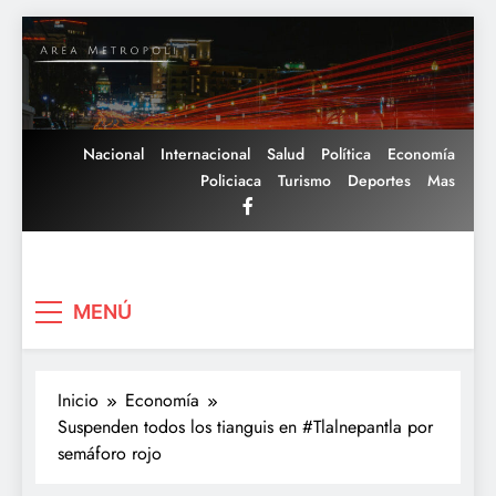
Saltar
al
contenido
Nacional
Internacional
Salud
Política
Economía
Policiaca
Turismo
Deportes
Mas
Area Metropoli
MENÚ
Inicio
Economía
Suspenden todos los tianguis en #Tlalnepantla por
semáforo rojo