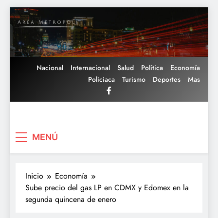
Saltar
al
contenido
Nacional
Internacional
Salud
Política
Economía
Policiaca
Turismo
Deportes
Mas
Area Metropoli
MENÚ
Inicio
Economía
Sube precio del gas LP en CDMX y Edomex en la
segunda quincena de enero