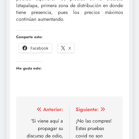
Iztapalapa, primera zona de distribución en donde
tiene presencia, pues los precios máximos
continúan aumentando.
Comparte esto:
Facebook
X
Me gusta esto:
Navegación
Anterior:
Siguiente:
de
‘Si viene aquí a
¡No las compres!
propagar su
Estas pruebas
entradas
discurso de odio,
covid no son