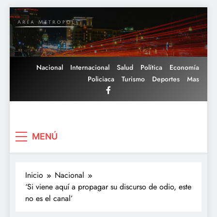
Saltar
al
contenido
Nacional
Internacional
Salud
Política
Economía
Policiaca
Turismo
Deportes
Mas
Area Metropoli
MENÚ
Inicio
Nacional
‘Si viene aquí a propagar su discurso de odio, este
no es el canal’