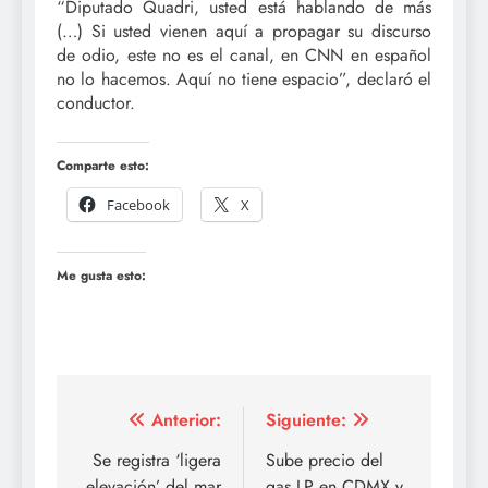
“Diputado Quadri, usted está hablando de más
(…) Si usted vienen aquí a propagar su discurso
de odio, este no es el canal, en CNN en español
no lo hacemos. Aquí no tiene espacio”, declaró el
conductor.
Comparte esto:
Facebook
X
Me gusta esto:
Navegación
Anterior:
Siguiente:
de
Se registra ‘ligera
Sube precio del
elevación’ del mar
gas LP en CDMX y