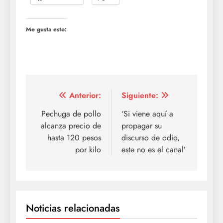
Me gusta esto:
Navegación
Anterior:
Siguiente:
de
Pechuga de pollo
‘Si viene aquí a
alcanza precio de
propagar su
entradas
hasta 120 pesos
discurso de odio,
por kilo
este no es el canal’
Noticias relacionadas