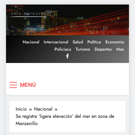
Saltar
al
contenido
Nacional
Internacional
Salud
Política
Economía
Policiaca
Turismo
Deportes
Mas
Area Metropoli
MENÚ
Inicio
Nacional
Se registra ‘ligera elevación’ del mar en zona de
Manzanillo