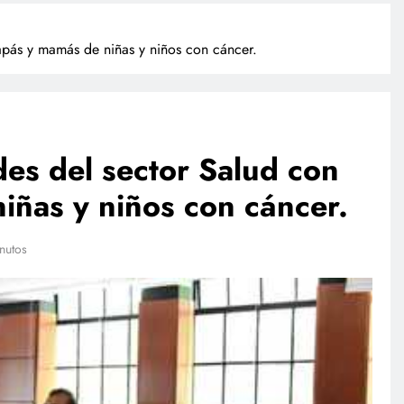
apás y mamás de niñas y niños con cáncer.
es del sector Salud con
iñas y niños con cáncer.
POLICIACA
nutos
ulación de
Camionazo en Sonora deja un
ista a finales
muerto y 39 lesionados en la
m
carretera Obregón-Empalme
julio 17, 2026