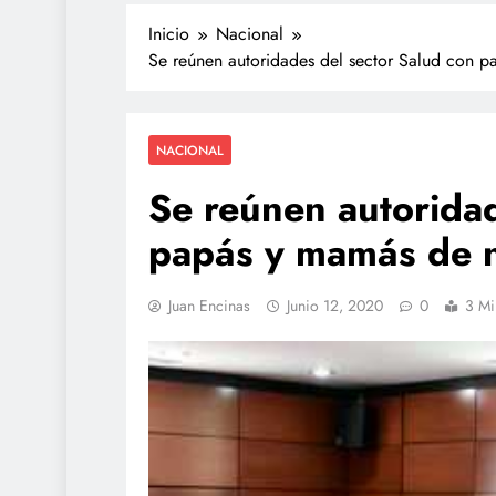
Inicio
Nacional
Se reúnen autoridades del sector Salud con p
NACIONAL
Se reúnen autoridad
papás y mamás de n
TECNOLOGÍA
Juan Encinas
Junio 12, 2020
0
3 Mi
Propuesta para la reg
redes sociales estará l
de agosto: Sheinbau
julio 17, 2026