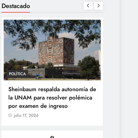
Destacado
POLÍTICA
POLÍTICA
Sheinbaum desaparece la Vocería
Sheinbaum
de la Presidencia y crea nueva
la UNAM pa
Unidad de Ayudantía
por exame
julio 17, 2026
julio 17, 20