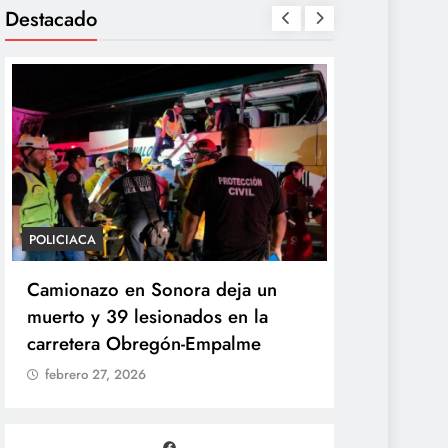
Destacado
LICIACA
POLÍTICA
mionazo en Sonora deja un
Sheinbaum desap
erto y 39 lesionados en la
de la Presidenci
rretera Obregón-Empalme
Unidad de Ayuda
febrero 27, 2026
febrero 27, 2026