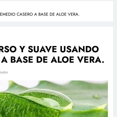
REMEDIO CASERO A BASE DE ALOE VERA.
ERSO Y SUAVE USANDO
A BASE DE ALOE VERA.
TECNOLOGÍA
PO
nutos
Propuesta para la regulación de
Ca
redes sociales estará lista a finales
mu
de agosto: Sheinbaum
ca
febrero 27, 2026