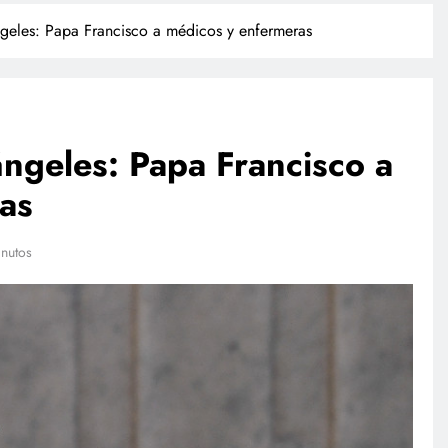
ngeles: Papa Francisco a médicos y enfermeras
ángeles: Papa Francisco a
as
INTERNACIONAL
nutos
rió
Trump firma órdenes ejecutivas
ado, revela
contra la ciudadanía por derecho
de nacimiento
julio 28, 2026