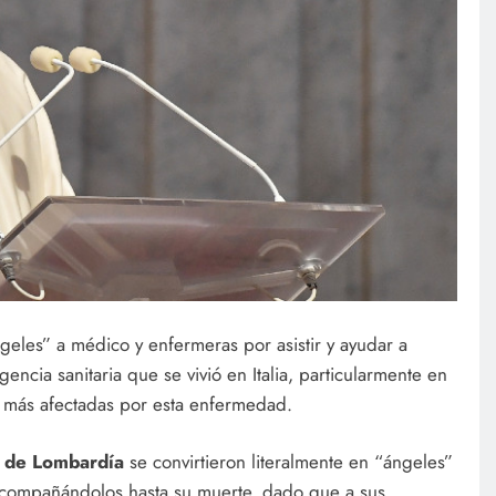
ngeles” a médico y enfermeras por asistir y ayudar a
cia sanitaria que se vivió en Italia, particularmente en
s más afectadas por esta enfermedad.
 de Lombardía
se convirtieron literalmente en “ángeles”
acompañándolos hasta su muerte, dado que a sus