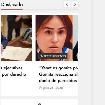
Destacado
ENTRETENIMIENTO
TECNOLOGÍA
“Yanet es gomita premium”:
Agentes IA
Gomita reacciona al inesperado
reales: se
duelo de parecidos en redes
y OpenAI n
julio 28, 2026
julio 28, 20