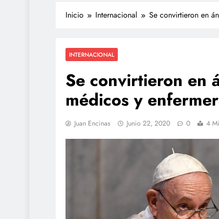
Inicio
Internacional
Se convirtieron en á
INTERNACIONAL
Se convirtieron en 
médicos y enfermer
POLICIACA
Juan Encinas
Junio 22, 2020
0
4 Mi
Adulto mayor que mu
atropellado fue empuj
video
julio 28, 2026