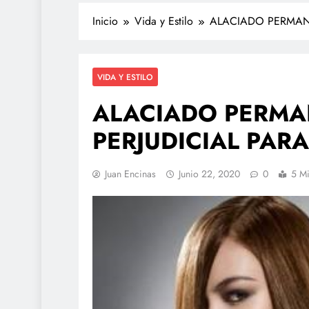
Inicio
Vida y Estilo
ALACIADO PERMANE
VIDA Y ESTILO
ALACIADO PERMA
PERJUDICIAL PARA
TECNOLOGÍA
Juan Encinas
Junio 22, 2020
0
5 Mi
Agentes IA hackean 
reales: se escapan de
y OpenAI no detectó e
febrero 27, 2026