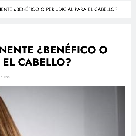
NTE ¿BENÉFICO O PERJUDICIAL PARA EL CABELLO?
NENTE ¿BENÉFICO O
 EL CABELLO?
NACIONAL
nutos
empresas
Investigan a sujeto que dio
 su sandbox
cerveza a un caballo en Puebla
l plan
febrero 27, 2026