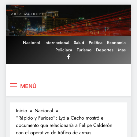
Saltar
al
contenido
Nacional
Internacional
Salud
Política
Economía
Policiaca
Turismo
Deportes
Mas
Area Metropoli
MENÚ
Inicio
Nacional
“Rápido y Furioso”: Lydia Cacho mostró el
documento que relacionaría a Felipe Calderón
con el operativo de tráfico de armas