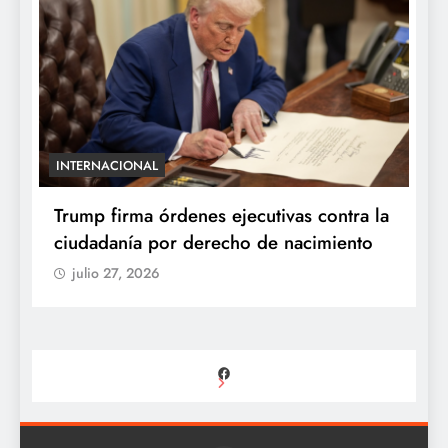
INTERNACIONAL
E
e
Trump firma órdenes ejecutivas contra la
“
ciudadanía por derecho de nacimiento
r
p
julio 27, 2026
Facebook