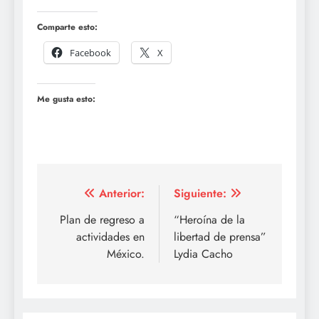
Comparte esto:
Facebook
X
Me gusta esto:
Navegación
Anterior:
Siguiente:
de
Plan de regreso a
“Heroína de la
actividades en
libertad de prensa”
entradas
México.
Lydia Cacho