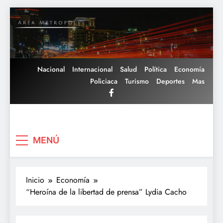
Saltar
al
contenido
Nacional
Internacional
Salud
Política
Economía
Policiaca
Turismo
Deportes
Mas
Area Metropoli
MENÚ
Inicio
Economía
“Heroína de la libertad de prensa” Lydia Cacho