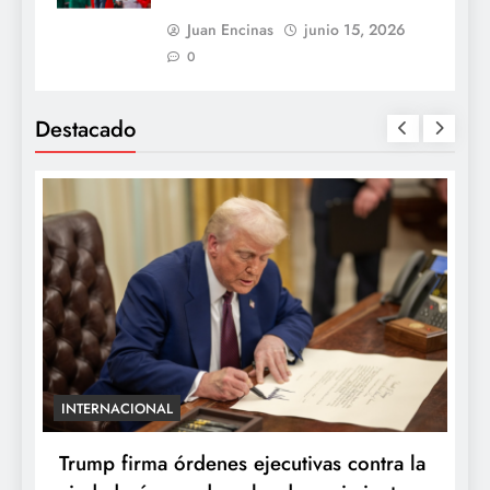
Juan Encinas
junio 15, 2026
0
Destacado
INTERNACIONAL
E
e
Trump firma órdenes ejecutivas contra la
“