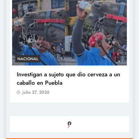
NACIONAL
S
e
Investigan a sujeto que dio cerveza a un
M
caballo en Puebla
c
b
julio 27, 2026
Facebook