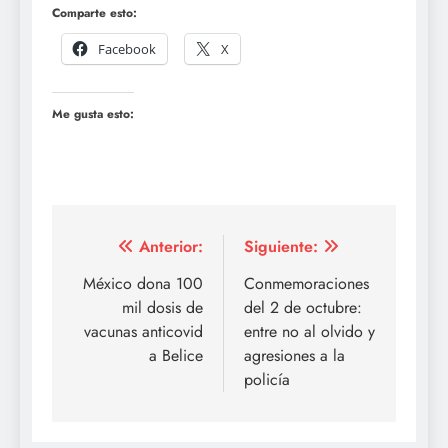
Comparte esto:
Facebook
X
Me gusta esto:
Navegación
Anterior:
Siguiente:
de
México dona 100
Conmemoraciones
mil dosis de
del 2 de octubre:
entradas
vacunas anticovid
entre no al olvido y
a Belice
agresiones a la
policía