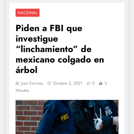
NACIONAL
Piden a FBI que
investigue
“linchamiento” de
mexicano colgado en
árbol
Juan Encinas
Octubre 3, 2021
0
3
Minutos