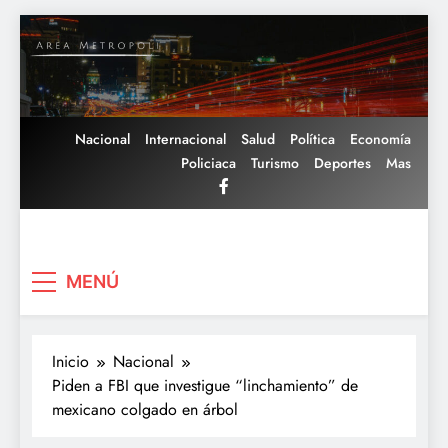
Saltar
al
contenido
Nacional
Internacional
Salud
Política
Economía
Policiaca
Turismo
Deportes
Mas
Area Metropoli
MENÚ
Inicio
Nacional
Piden a FBI que investigue “linchamiento” de
mexicano colgado en árbol