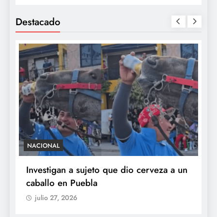
Destacado
NACIONAL
S
e
Investigan a sujeto que dio cerveza a un
M
caballo en Puebla
c
b
julio 27, 2026