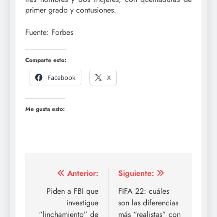
primer grado y contusiones.
Fuente: Forbes
Comparte esto:
Facebook
X
Me gusta esto:
Navegación
Anterior:
Siguiente:
de
Piden a FBI que
FIFA 22: cuáles
investigue
son las diferencias
entradas
“linchamiento” de
más “realistas” con