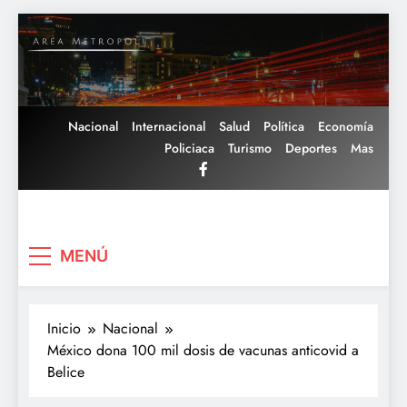
Saltar
al
contenido
Nacional
Internacional
Salud
Política
Economía
Policiaca
Turismo
Deportes
Mas
Area Metropoli
MENÚ
Inicio
Nacional
México dona 100 mil dosis de vacunas anticovid a
Belice