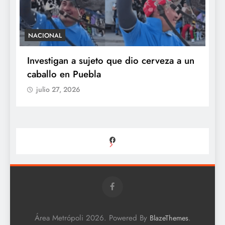
NACIONAL
S
e
Investigan a sujeto que dio cerveza a un
M
caballo en Puebla
c
b
julio 27, 2026
Facebook
Área Metrópoli 2026. Powered By
.
BlazeThemes