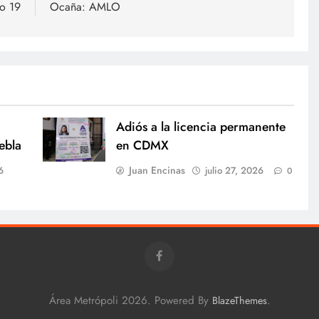
o 19
Ocaña: AMLO
Adiós a la licencia permanente
ebla
en CDMX
Juan Encinas
6
julio 27, 2026
0
Área Metrópoli 2026. Powered By
.
BlazeThemes