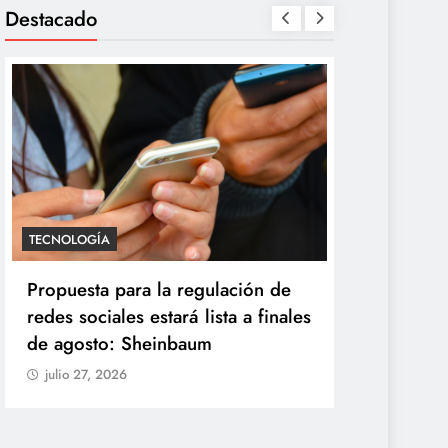
Destacado
SALUD
TECNOLOGÍA
México confirma 33 casos de
Propuesta 
ciclosporiasis y rechaza ser
redes socia
origen del brote de diarrea
de agosto
explosiva
julio 27, 20
julio 27, 2026