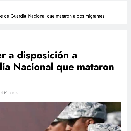
s de Guardia Nacional que mataron a dos migrantes
 a disposición a
ia Nacional que mataron
NACIONAL
empresas
Investigan a sujeto que dio
 su sandbox
cerveza a un caballo en Puebla
4 Minutos
l plan
julio 27, 2026