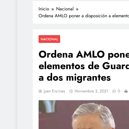
Inicio
Nacional
Ordena AMLO poner a disposición a elemento
NACIONAL
Ordena AMLO poner
elementos de Guard
TECNOLOGÍA
a dos migrantes
Agentes IA hackean 
reales: se escapan de
Juan Encinas
Noviembre 3, 2021
0
y OpenAI no detectó e
julio 27, 2026