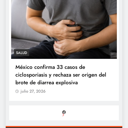
SALUD
n
México confirma 33 casos de
P
ciclosporiasis y rechaza ser origen del
s
brote de diarrea explosiva
julio 27, 2026
Facebook