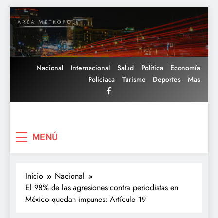
Saltar
al
contenido
Nacional
Internacional
Salud
Política
Economía
Policiaca
Turismo
Deportes
Mas
Area Metropoli
MENÚ
Inicio
Nacional
El 98% de las agresiones contra periodistas en
México quedan impunes: Artículo 19