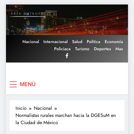
Saltar
al
contenido
Nacional
Internacional
Salud
Política
Economía
Policiaca
Turismo
Deportes
Mas
Area Metropoli
MENÚ
Inicio
Nacional
Normalistas rurales marchan hacia la DGESuM en
la Ciudad de México