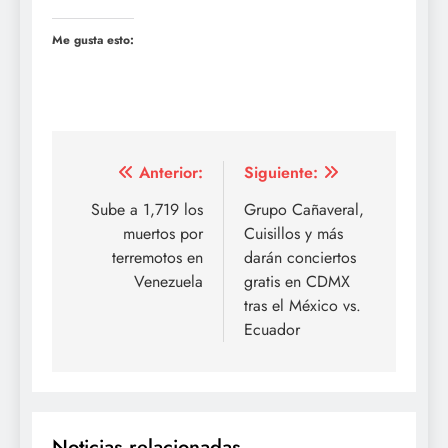
Me gusta esto:
Navegación
Anterior:
Siguiente:
de
Sube a 1,719 los
Grupo Cañaveral,
muertos por
Cuisillos y más
entradas
terremotos en
darán conciertos
Venezuela
gratis en CDMX
tras el México vs.
Ecuador
Noticias relacionadas