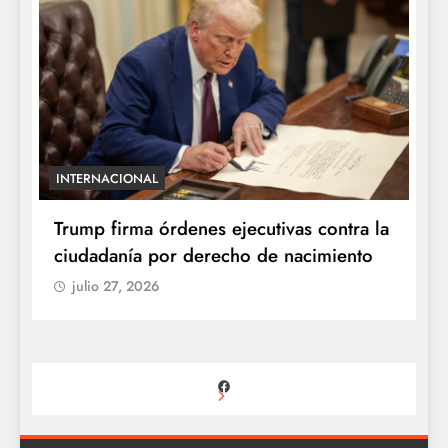
INTERNACIONAL
E
e
Trump firma órdenes ejecutivas contra la
“
ciudadanía por derecho de nacimiento
r
p
julio 27, 2026
Facebook