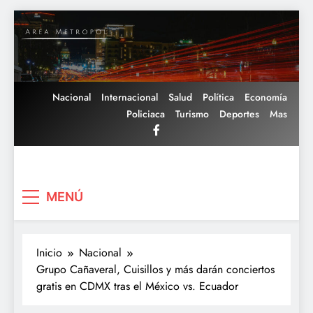
Saltar
al
contenido
Nacional
Internacional
Salud
Política
Economía
Policiaca
Turismo
Deportes
Mas
Area Metropoli
MENÚ
Inicio
Nacional
Grupo Cañaveral, Cuisillos y más darán conciertos
gratis en CDMX tras el México vs. Ecuador