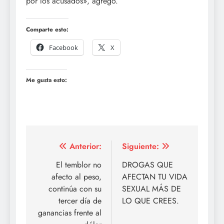
por los acusados», agregó.
Comparte esto:
Facebook
X
Me gusta esto:
Navegación
Anterior:
Siguiente:
de
El temblor no
DROGAS QUE
afecto al peso,
AFECTAN TU VIDA
entradas
continúa con su
SEXUAL MÁS DE
tercer día de
LO QUE CREES.
ganancias frente al