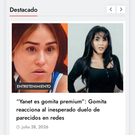
Destacado
ENTRETENIMIENTO
a
“Yanet es gomita premium”: Gomita
A
reacciona al inesperado duelo de
e
parecidos en redes
d
julio 28, 2026