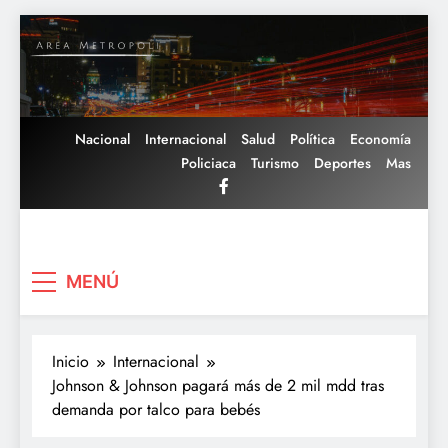
Saltar
al
contenido
Nacional
Internacional
Salud
Política
Economía
Policiaca
Turismo
Deportes
Mas
Area Metropoli
MENÚ
Inicio
Internacional
Johnson & Johnson pagará más de 2 mil mdd tras
demanda por talco para bebés