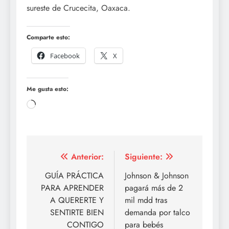
sureste de Crucecita, Oaxaca.
Comparte esto:
Facebook
X
Me gusta esto:
Cargando...
Navegación
Anterior:
Siguiente:
de
GUÍA PRÁCTICA
Johnson & Johnson
PARA APRENDER
pagará más de 2
entradas
A QUERERTE Y
mil mdd tras
SENTIRTE BIEN
demanda por talco
CONTIGO
para bebés