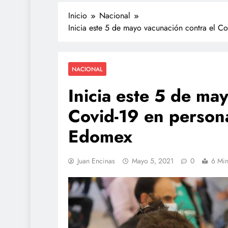
Inicio
Nacional
Inicia este 5 de mayo vacunación contra el 
NACIONAL
Inicia este 5 de ma
Covid-19 en person
Edomex
Juan Encinas
Mayo 5, 2021
0
6 Min