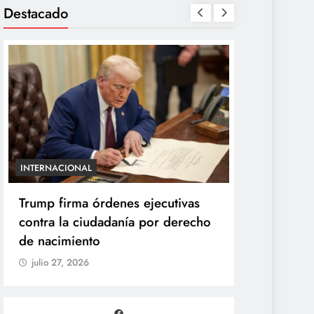
Destacado
INTERNACIONAL
ENTRETENIMIE
Trump firma órdenes ejecutivas
“Yanet es 
contra la ciudadanía por derecho
Gomita rea
de nacimiento
duelo de p
julio 27, 2026
julio 27, 20