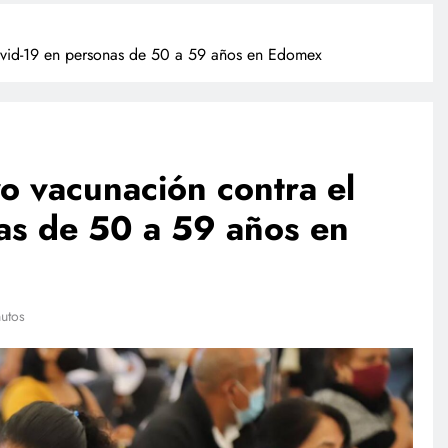
Covid-19 en personas de 50 a 59 años en Edomex
yo vacunación contra el
as de 50 a 59 años en
POLICIACA
Adulto mayor que murió
atropellado fue empujado, revela
utos
video
julio 27, 2026