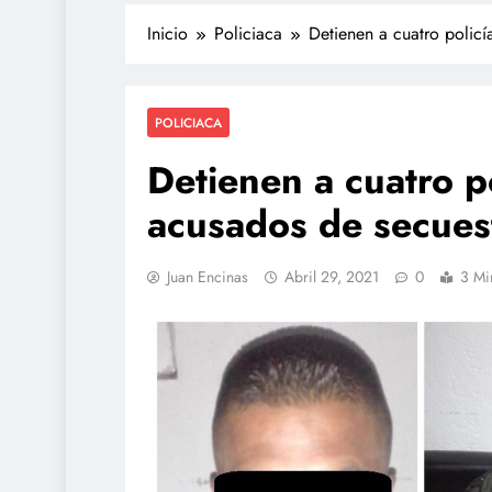
Inicio
Policiaca
Detienen a cuatro polic
POLICIACA
Detienen a cuatro p
acusados de secues
Juan Encinas
Abril 29, 2021
0
3 Mi