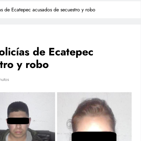
ías de Ecatepec acusados de secuestro y robo
olicías de Ecatepec
tro y robo
TECNOLOGÍA
nutos
Agentes IA hackean empresas
reales: se escapan de su
sandbox y OpenAI no detectó el
plan
julio 28, 2026