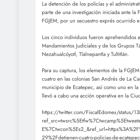
La detención de los policías y el administra
parte de una investigación iniciada ante la
FGJEM, por un secuestro exprés ocurrido el
Los cinco individuos fueron aprehendidos 
Mandamientos Judiciales y de los Grupos T
Nezahualcóyotl, Tlalnepantla y Tultitlán.
Para su captura, los elementos de la FGJEM
cuatro en las colonias San Andrés de La Ca
municipio de Ecatepec, así como uno en la 
llevó a cabo una acción operativa en la Ci
https://twitter.com/FiscalEdomex/status
ref_src=twsrc%5Etfw%7Ctwcamp%5Etwe
E%7Ctwcon%5Es2_&ref_url=https%3A%2
29%2Fdetienen-cuatro-policias-de-ecatepe