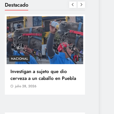
Destacado
NACIONAL
SALUD
Investigan a sujeto que dio
México con
cerveza a un caballo en Puebla
ciclosporia
origen del
julio 28, 2026
explosiva
julio 28, 20