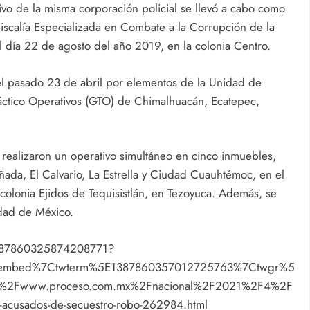
tivo de la misma corporación policial se llevó a cabo como
 Fiscalía Especializada en Combate a la Corrupción de la
 día 22 de agosto del año 2019, en la colonia Centro.
el pasado 23 de abril por elementos de la Unidad de
áctico Operativos (GTO) de Chimalhuacán, Ecatepec,
 realizaron un operativo simultáneo en cinco inmuebles,
ñada, El Calvario, La Estrella y Ciudad Cuauhtémoc, en el
colonia Ejidos de Tequisistlán, en Tezoyuca. Además, se
udad de México.
/1387860325874208771?
etembed%7Ctwterm%5E1387860357012725763%7Ctwgr%5
F%2Fwww.proceso.com.mx%2Fnacional%2F2021%2F4%2F
c-acusados-de-secuestro-robo-262984.html