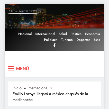
Saltar
al
contenido
Nacional
Internacional
Salud
Política
Economía
Policiaca
Turismo
Deportes
Mas
Area Metropoli
MENÚ
Inicio
Internacional
Emilio Lozoya llegará a México después de la
medianoche