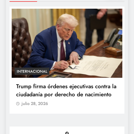
CIONAL
ENTRETENIMIENTO
irma órdenes ejecutivas contra la
“Yanet es gom
anía por derecho de nacimiento
reacciona al i
parecidos en 
28, 2026
julio 28, 2026
Facebook