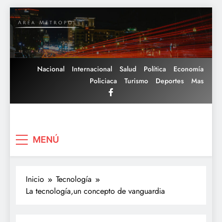
Saltar
al
contenido
Nacional
Internacional
Salud
Política
Economía
Policiaca
Turismo
Deportes
Mas
Area Metropoli
MENÚ
Inicio
Tecnología
La tecnología,un concepto de vanguardia