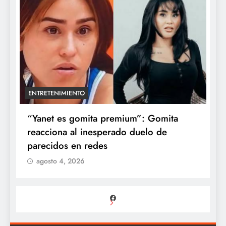
ENTRETENIMIENTO
a
“Yanet es gomita premium”: Gomita
A
reacciona al inesperado duelo de
e
parecidos en redes
d
agosto 4, 2026
Facebook