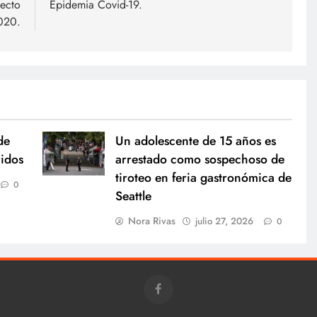
yecto
Epidemia Covid-19.
020.
de
Un adolescente de 15 años es
ridos
arrestado como sospechoso de
tiroteo en feria gastronómica de
0
Seattle
Nora Rivas
julio 27, 2026
0