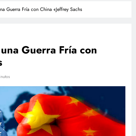
na Guerra Fría con China «Jeffrey Sachs
 una Guerra Fría con
s
POLICIACA
inutos
ulación de
Camionazo en Sonora deja un
ista a finales
muerto y 39 lesionados en la
m
carretera Obregón-Empalme
julio 27, 2026