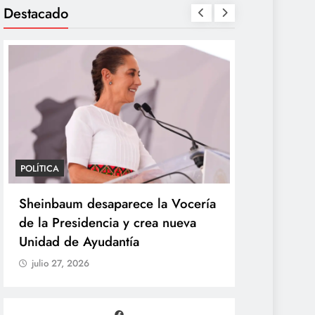
Destacado
POLÍTICA
POLÍTICA
Sheinbaum desaparece la Vocería
Sheinbaum
de la Presidencia y crea nueva
la UNAM pa
Unidad de Ayudantía
por exame
julio 27, 2026
julio 27, 20