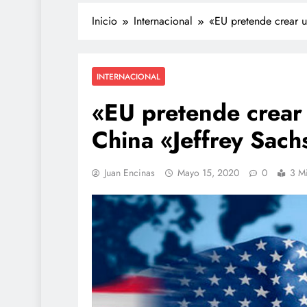
Inicio
Internacional
«EU pretende crear u
INTERNACIONAL
«EU pretende crear
China «Jeffrey Sach
TECNOLOGÍA
Juan Encinas
Mayo 15, 2020
0
3 M
Propuesta para la reg
redes sociales estará l
de agosto: Sheinbau
julio 27, 2026