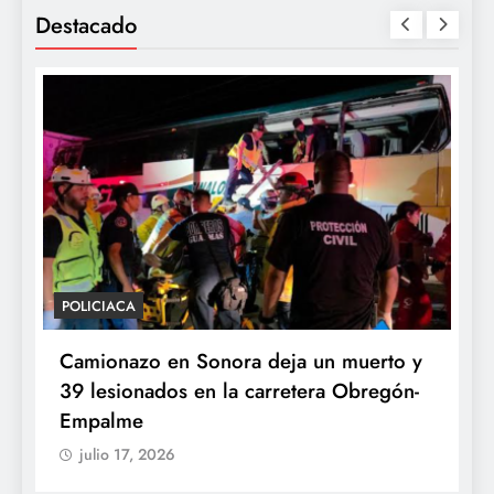
Destacado
POLICIACA
P
Camionazo en Sonora deja un muerto y
S
39 lesionados en la carretera Obregón-
P
Empalme
A
julio 17, 2026