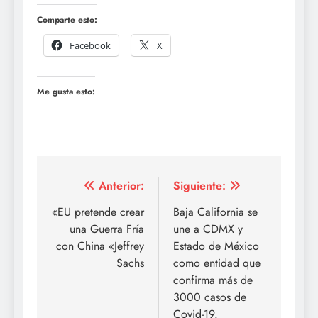
Comparte esto:
Facebook
X
Me gusta esto:
Navegación
Anterior:
Siguiente:
de
«EU pretende crear
Baja California se
una Guerra Fría
une a CDMX y
entradas
con China «Jeffrey
Estado de México
Sachs
como entidad que
confirma más de
3000 casos de
Covid-19.