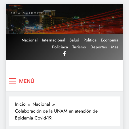
Saltar
al
contenido
Nacional
Internacional
Salud
Política
Economía
Policiaca
Turismo
Deportes
Mas
Area Metropoli
MENÚ
Inicio
Nacional
Colaboración de la UNAM en atención de
Epidemia Covid-19.