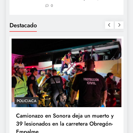
0
Destacado
POLICIACA
P
Camionazo en Sonora deja un muerto y
S
39 lesionados en la carretera Obregón-
P
Empalme
A