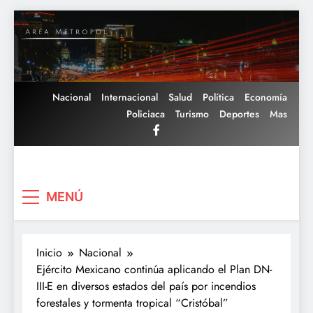
Saltar
al
contenido
Nacional
Internacional
Salud
Política
Economía
Policiaca
Turismo
Deportes
Mas
Area Metropoli
MENÚ
Inicio
Nacional
Ejército Mexicano continúa aplicando el Plan DN-
III-E en diversos estados del país por incendios
forestales y tormenta tropical “Cristóbal”