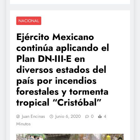
NACIONAL
Ejército Mexicano
continúa aplicando el
Plan DN-III-E en
diversos estados del
país por incendios
forestales y tormenta
tropical “Cristóbal”
Juan Encinas
Junio 6, 2020
0
4
Minutos