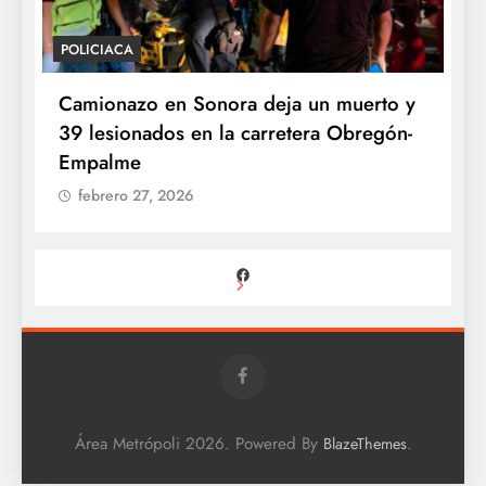
POLICIACA
P
Camionazo en Sonora deja un muerto y
S
39 lesionados en la carretera Obregón-
P
Empalme
A
febrero 27, 2026
Facebook
Área Metrópoli 2026. Powered By
.
BlazeThemes