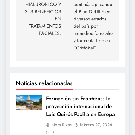
HIALURÓNICO Y
continúa aplicando
entradas
SUS BENEFICIOS
el Plan DN-III-E en
EN
diversos estados
TRATAMIENTOS
del país por
FACIALES.
incendios forestales
y tormenta tropical
“Cristóbal”
Noticias relacionadas
Formación sin Fronteras: La
proyección internacional de
Luis Quirós Padilla en Europa
Nora Rivas
febrero 27, 2026
0