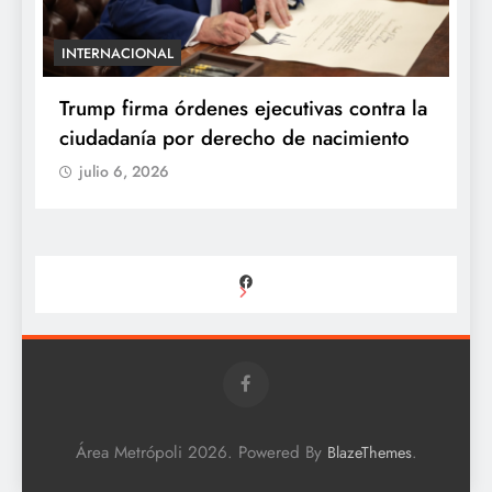
INTERNACIONAL
E
e
Trump firma órdenes ejecutivas contra la
“
ciudadanía por derecho de nacimiento
r
p
julio 6, 2026
Facebook
Área Metrópoli 2026. Powered By
.
BlazeThemes