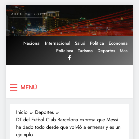
Saltar
al
contenido
Nacional
Internacional
Salud
Política
Economía
Policiaca
Turismo
Deportes
Mas
Area Metropoli
MENÚ
Inicio
Deportes
DT del Futbol Club Barcelona expresa que Messi
ha dado todo desde que volvió a entrenar y es un
ejemplo