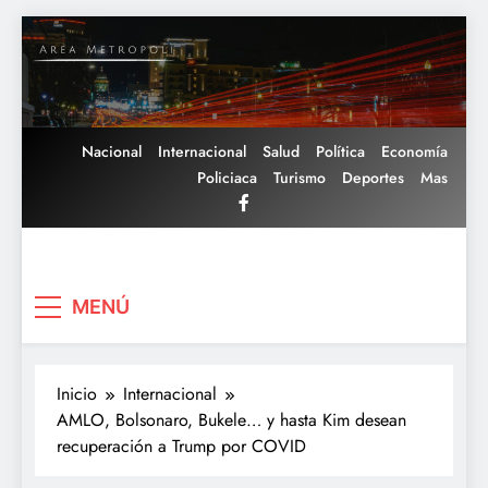
Saltar
al
contenido
Nacional
Internacional
Salud
Política
Economía
Policiaca
Turismo
Deportes
Mas
Area Metropoli
MENÚ
Inicio
Internacional
AMLO, Bolsonaro, Bukele… y hasta Kim desean
recuperación a Trump por COVID