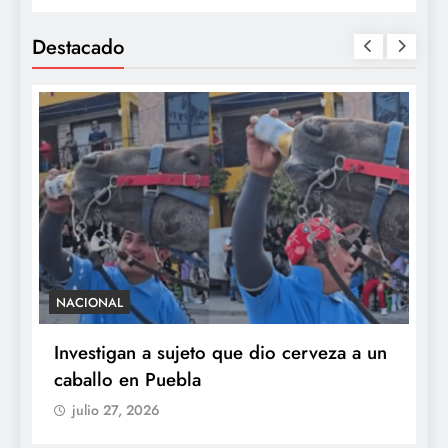
Destacado
NACIONAL
S
e
Investigan a sujeto que dio cerveza a un
M
caballo en Puebla
c
b
julio 27, 2026