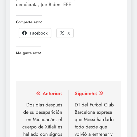
demócrata, Joe Biden. EFE
Comparte esto:
Facebook
X
Me gusta esto:
Navegación
Anterior:
Siguiente:
de
Dos días después
DT del Futbol Club
de su desaparición
Barcelona expresa
entradas
en Michoacán, el
que Messi ha dado
cuerpo de Xitlali es
todo desde que
hallado con signos
volvió a entrenar y