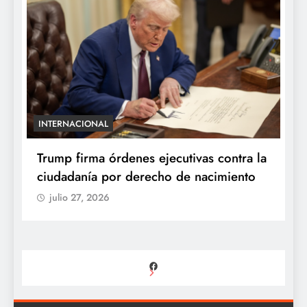
INTERNACIONAL
E
e
Trump firma órdenes ejecutivas contra la
“
ciudadanía por derecho de nacimiento
r
p
julio 27, 2026
Facebook