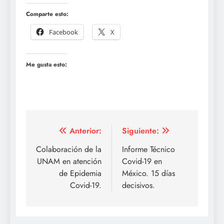
Comparte esto:
Facebook
X
Me gusta esto:
Navegación
Anterior:
Siguiente:
de
Colaboración de la
Informe Técnico
UNAM en atención
Covid-19 en
entradas
de Epidemia
México. 15 días
Covid-19.
decisivos.