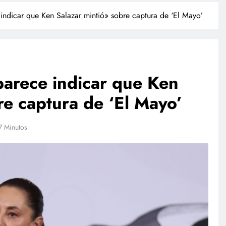
ndicar que Ken Salazar mintió» sobre captura de ‘El Mayo’
arece indicar que Ken
re captura de ‘El Mayo’
TECNOLOGÍA
7 Minutos
Propuesta para la regulación de
redes sociales estará lista a finales
de agosto: Sheinbaum
julio 28, 2026