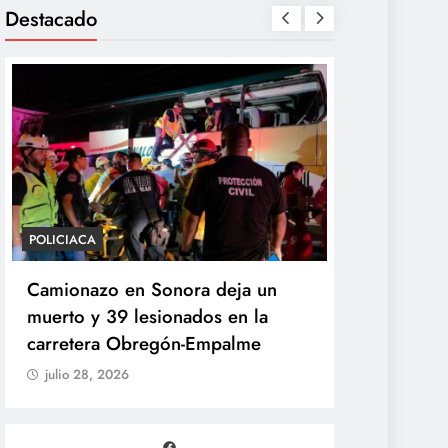
Destacado
POLICIACA
POLÍTICA
Camionazo en Sonora deja un
Sheinbaum 
muerto y 39 lesionados en la
de la Pres
carretera Obregón-Empalme
Unidad de 
julio 28, 2026
julio 28, 20