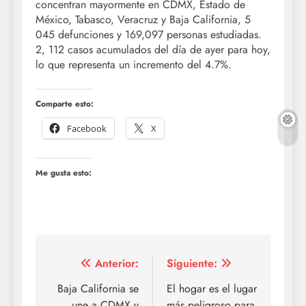
concentran mayormente en CDMX, Estado de
México, Tabasco, Veracruz y Baja California, 5
045 defunciones y 169,097 personas estudiadas.
2, 112 casos acumulados del día de ayer para hoy,
lo que representa un incremento del 4.7%.
Comparte esto:
Facebook
X
Me gusta esto:
Navegación
Anterior:
Siguiente:
de
Baja California se
El hogar es el lugar
une a CDMX y
más peligroso para