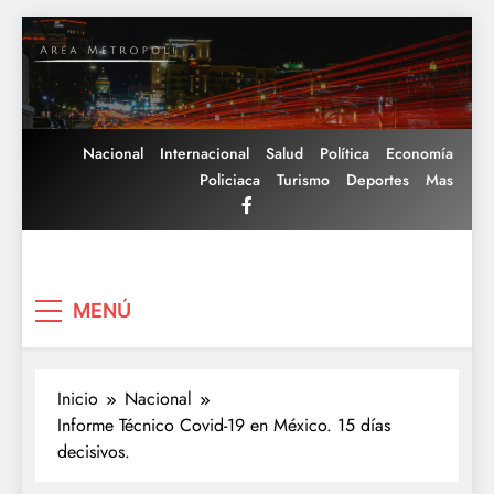
Saltar
al
contenido
Nacional
Internacional
Salud
Política
Economía
Policiaca
Turismo
Deportes
Mas
Area Metropoli
MENÚ
Inicio
Nacional
Informe Técnico Covid-19 en México. 15 días
decisivos.