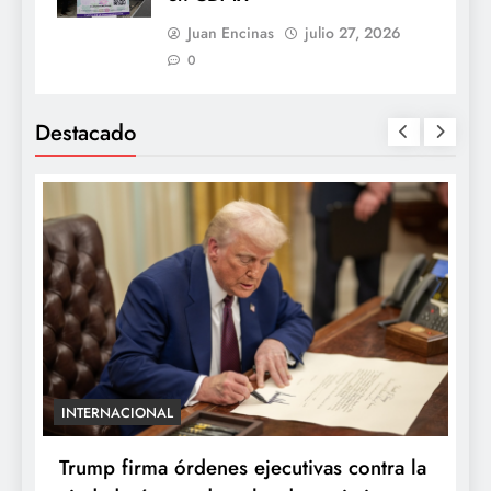
Juan Encinas
julio 27, 2026
0
Destacado
INTERNACIONAL
E
e
Trump firma órdenes ejecutivas contra la
“