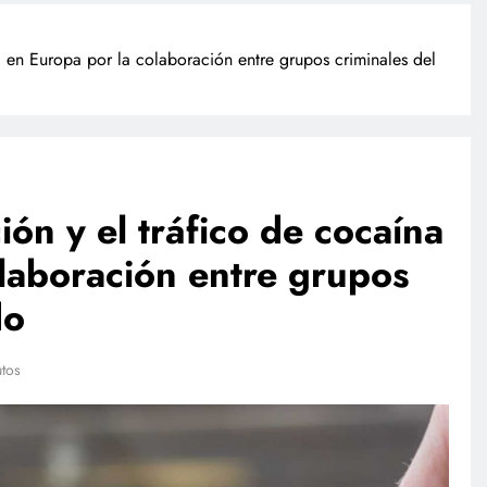
 en Europa por la colaboración entre grupos criminales del
ón y el tráfico de cocaína
laboración entre grupos
POLICIACA
do
ulación de
Camionazo en Sonora deja un
ista a finales
muerto y 39 lesionados en la
m
carretera Obregón-Empalme
tos
julio 27, 2026