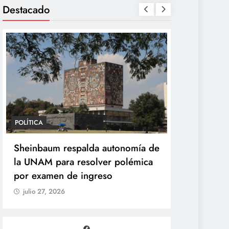
Destacado
POLÍTICA
POLÍTICA
Sheinbaum desaparece la Vocería
Sheinbaum
de la Presidencia y crea nueva
la UNAM pa
Unidad de Ayudantía
por exame
julio 27, 2026
julio 27, 20