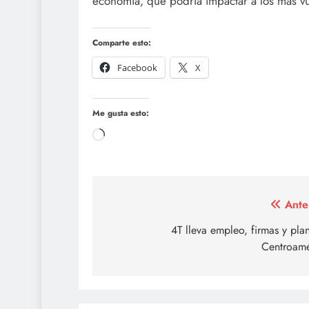
economía, que podría impactar a los más vu
Comparte esto:
Facebook
X
Me gusta esto:
Cargando...
Navegación
Ante
de
4T lleva empleo, firmas y pla
Centroamé
entradas