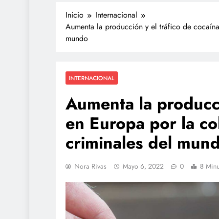
Inicio
Internacional
Aumenta la producción y el tráfico de cocaína
mundo
INTERNACIONAL
Aumenta la producci
en Europa por la co
TECNOLOGÍA
criminales del mun
Propuesta para la reg
redes sociales estará l
de agosto: Sheinbau
Nora Rivas
Mayo 6, 2022
0
8 Minu
julio 27, 2026