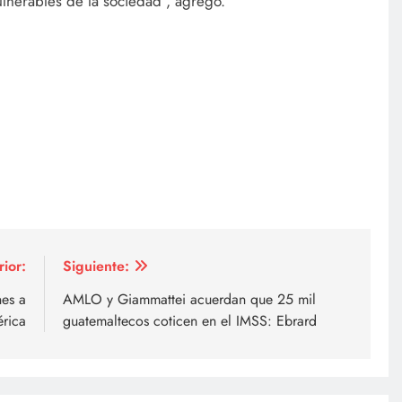
lnerables de la sociedad”, agregó.
rior:
Siguiente:
nes a
AMLO y Giammattei acuerdan que 25 mil
rica
guatemaltecos coticen en el IMSS: Ebrard