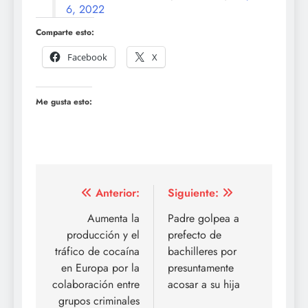
6, 2022
Comparte esto:
Facebook
X
Me gusta esto:
Navegación
Anterior:
Siguiente:
de
Aumenta la
Padre golpea a
producción y el
prefecto de
entradas
tráfico de cocaína
bachilleres por
en Europa por la
presuntamente
colaboración entre
acosar a su hija
grupos criminales