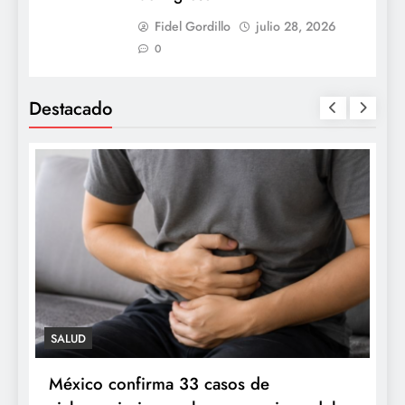
Fidel Gordillo
julio 28, 2026
0
Destacado
SALUD
n
México confirma 33 casos de
P