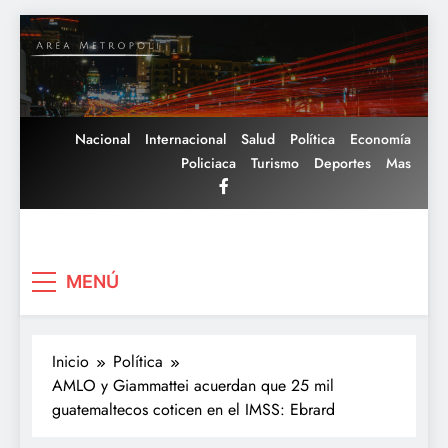
Saltar
al
contenido
Nacional
Internacional
Salud
Política
Economía
Policiaca
Turismo
Deportes
Mas
Area Metropoli
MENÚ
Inicio
Política
AMLO y Giammattei acuerdan que 25 mil
guatemaltecos coticen en el IMSS: Ebrard