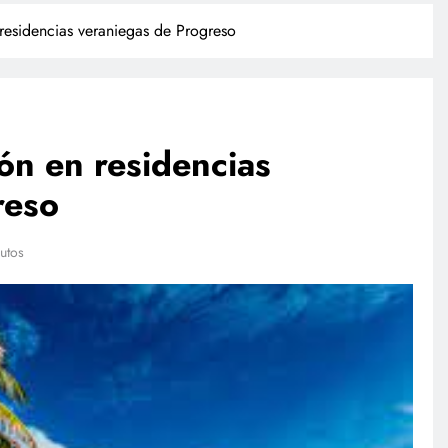
esidencias veraniegas de Progreso
ón en residencias
reso
POLICIACA
utos
lación de
Camionazo en Sonora deja un
sta a finales
muerto y 39 lesionados en la
carretera Obregón-Empalme
abril 26, 2023