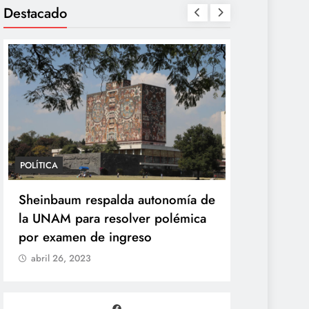
Destacado
POLÍTICA
POLÍTICA
Sheinbaum desaparece la Vocería
Sheinbaum 
de la Presidencia y crea nueva
la UNAM pa
Unidad de Ayudantía
por examen
abril 26, 2023
abril 26, 20