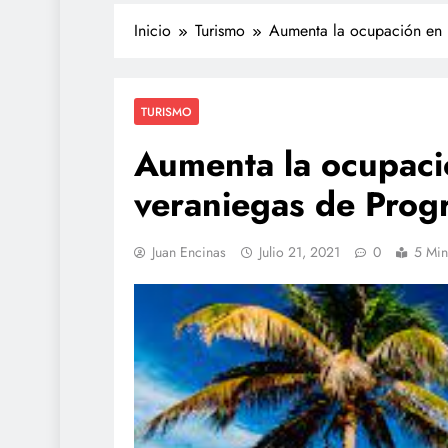
Inicio
Turismo
Aumenta la ocupación en r
TURISMO
Aumenta la ocupaci
veraniegas de Prog
TECNOLOGÍA
Juan Encinas
Julio 21, 2021
0
5 Min
Propuesta para la regu
redes sociales estará li
de agosto: Sheinbaum
abril 26, 2023