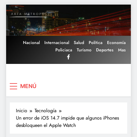
Saltar
al
contenido
Nacional
Internacional
Salud
Política
Economía
Policiaca
Turismo
Deportes
Mas
Area Metropoli
MENÚ
Inicio
Tecnología
Un error de iOS 14.7 impide que algunos iPhones
desbloqueen el Apple Watch