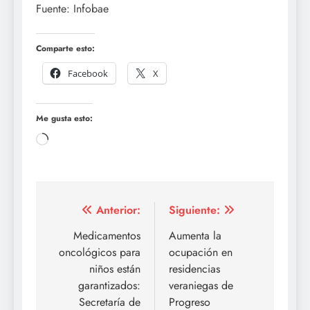
Fuente: Infobae
Comparte esto:
Facebook
X
Me gusta esto:
Cargando...
Navegación
Anterior:
Siguiente:
de
Medicamentos
Aumenta la
oncológicos para
ocupación en
entradas
niños están
residencias
garantizados:
veraniegas de
Secretaría de
Progreso