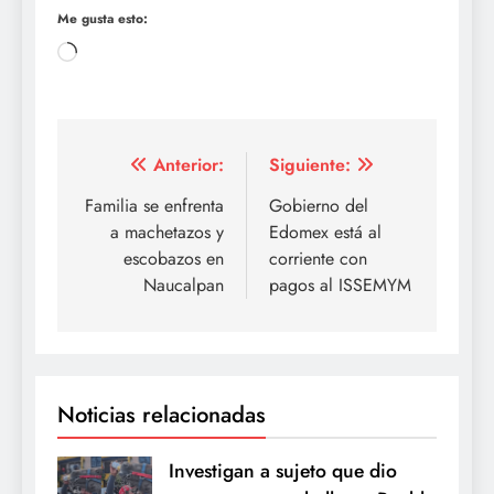
Me gusta esto:
Cargando...
Navegación
Anterior:
Siguiente:
de
Familia se enfrenta
Gobierno del
a machetazos y
Edomex está al
entradas
escobazos en
corriente con
Naucalpan
pagos al ISSEMYM
Noticias relacionadas
Investigan a sujeto que dio