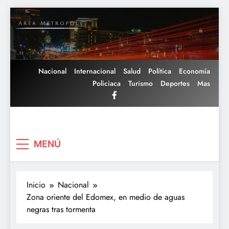
Saltar
al
contenido
Nacional
Internacional
Salud
Política
Economía
Policiaca
Turismo
Deportes
Mas
Area Metropoli
MENÚ
Inicio
Nacional
Zona oriente del Edomex, en medio de aguas
negras tras tormenta